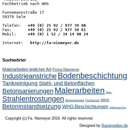
Fachbetrieb nach WHG

Funnemannstraße 17

59379 Selm

Telefon:
   +49 (0) 25 92 / 977 39 80
Fax:       
+49 (0) 25 92 / 977 39 81
Mobil:
     +49 (0) 1 52 / 34 14 90 24 
Internet:   
http://fa-niemeyer.de
Suchwörter
Malerarbeiten jeglicher Art
Firma Niemeyer
Bodenbeschichtung
Industrieanstriche
Tankreinigung
Stahl- und Betonflächen
Malerarbeiten
Betonsanierungen
Maler
Strahlentrostungen
WHG
Meisterbetrieb
Fachbetrieb
Betoninstandsetzung
WHG-Beschichtungen
JoelLipman.Com
Copyright (c) Fa. Niemeyer 2016. All rights reserved.
Designed by
Basemedien.de