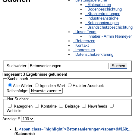
Leistungsbereiche
Malerarbeiten
Bodenbeschichtung
Strahlentrostungen
Industrieanstriche
Betonsanierungen
Brandschutzbeschichtung
Unser Team
Inhaber - Armin Niemeyer
Referenzen
Kontakt
Impressum
Datenschutzerklärung
Suchwörter:
Suchen
Insgesamt 3 Ergebnisse gefunden!
Suche nach:
Alle Wörter
Irgendein Wort
Exakter Ausdruck
Reihenfolge:
Nur Suchen:
Kategorien
Kontakte
Beiträge
Newsfeeds
Weblinks
Anzeige #
1.
<span class="highlight">Betonsanierungen</span>&#160;...
(Kategorie)