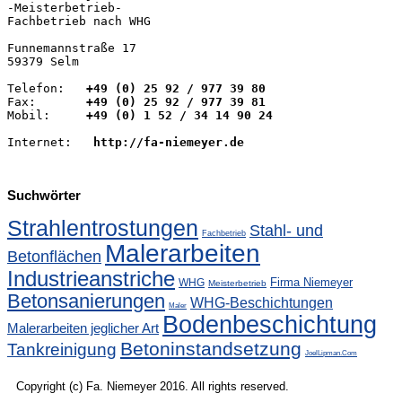

-Meisterbetrieb-

Fachbetrieb nach WHG

Funnemannstraße 17

59379 Selm

Telefon:
   +49 (0) 25 92 / 977 39 80
Fax:       
+49 (0) 25 92 / 977 39 81
Mobil:
     +49 (0) 1 52 / 34 14 90 24 
Internet:   
http://fa-niemeyer.de
Suchwörter
Strahlentrostungen
Stahl- und
Fachbetrieb
Malerarbeiten
Betonflächen
Industrieanstriche
Firma Niemeyer
WHG
Meisterbetrieb
Betonsanierungen
WHG-Beschichtungen
Maler
Bodenbeschichtung
Malerarbeiten jeglicher Art
Betoninstandsetzung
Tankreinigung
JoelLipman.Com
Copyright (c) Fa. Niemeyer 2016. All rights reserved.